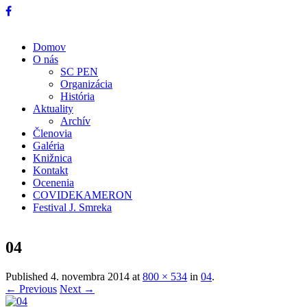
Domov
O nás
SC PEN
Organizácia
História
Aktuality
Archív
Členovia
Galéria
Knižnica
Kontakt
Ocenenia
COVIDEKAMERON
Festival J. Smreka
04
Published
4. novembra 2014
at
800 × 534
in
04
.
← Previous
Next →