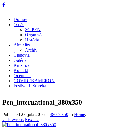
Domov
O nás
SC PEN
Organizácia
História
Aktuality
Archív
Členovia
Galéria
Knižnica
Kontakt
Ocenenia
COVIDEKAMERON
Festival J. Smreka
Pen_international_380x350
Published
27. júla 2016
at
380 × 350
in
Home
.
← Previous
Next →