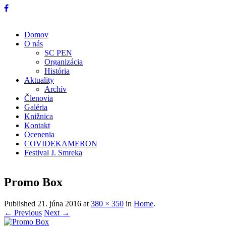
Domov
O nás
SC PEN
Organizácia
História
Aktuality
Archív
Členovia
Galéria
Knižnica
Kontakt
Ocenenia
COVIDEKAMERON
Festival J. Smreka
Promo Box
Published
21. júna 2016
at
380 × 350
in
Home
.
← Previous
Next →